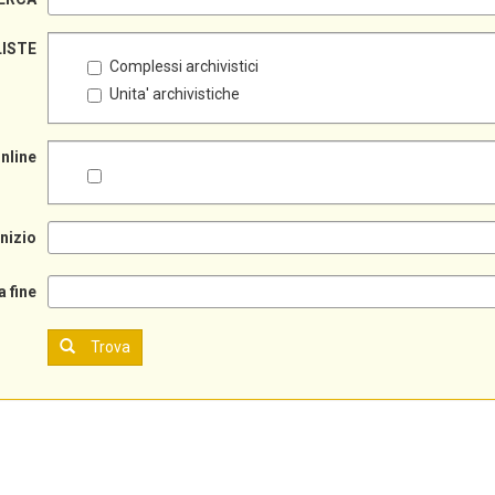
LISTE
Complessi archivistici
Unita' archivistiche
online
inizio
a fine
Trova