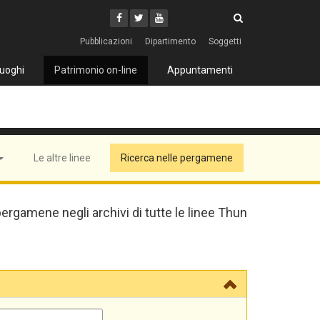
Cerca
Youtube
Facebook
Twitter
Cerca
Pubblicazioni
Dipartimento
Soggetti
uoghi
Patrimonio on-line
Appuntamenti
Le altre linee
Ricerca nelle pergamene
pergamene negli archivi di tutte le linee Thun