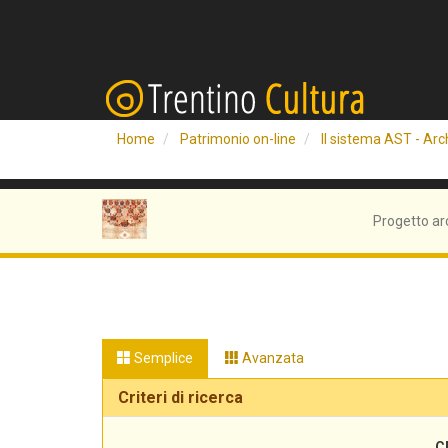
Home
Patrimonio on-line
Il sistema AST - Arch
Progetto ar
Semplice
Avanzata
Criteri di ricerca
C