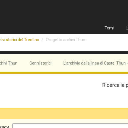
Temi
L
ivi storici del Trentino
Progetto archivi Thun
chivi Thun
Cenni storici
L’archivio della linea di Castel Thun
Ricerca le 
ERCA