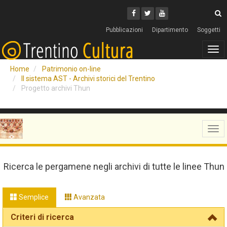
Cerca
Youtube
Facebook
Twitter
C
Pubblicazioni
Dipartimento
Soggetti
Tog
navi
Home
Patrimonio on-line
Il sistema AST - Archivi storici del Trentino
Progetto archivi Thun
Tog
navi
Ricerca le pergamene negli archivi di tutte le linee Thun
Semplice
Avanzata
Criteri di ricerca