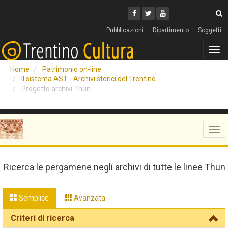
Cerca
Youtube
Facebook
Twitter
C
Pubblicazioni
Dipartimento
Soggetti
Tog
navi
Home
Patrimonio on-line
Il sistema AST - Archivi storici del Trentino
Progetto archivi Thun
Tog
navi
Ricerca le pergamene negli archivi di tutte le linee Thun
Semplice
Avanzata
Criteri di ricerca