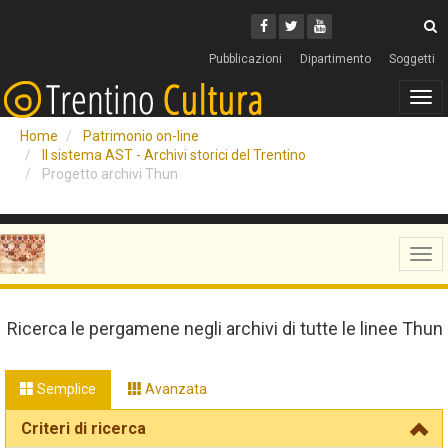
Cerca
Youtube
Facebook
Twitter
C
Pubblicazioni
Dipartimento
Soggetti
Tog
navi
Home
Patrimonio on-line
Il sistema AST - Archivi storici del Trentino
Progetto archivi Thun
Tog
navi
Ricerca le pergamene negli archivi di tutte le linee Thun
Semplice
Avanzata
Criteri di ricerca