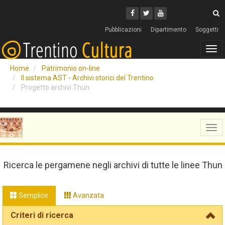
Cerca
Youtube
Facebook
Twitter
C
Pubblicazioni
Dipartimento
Soggetti
Tog
navi
Home
Patrimonio on-line
Il sistema AST - Archivi storici del Trentino
Progetto archivi Thun
Tog
navi
Ricerca le pergamene negli archivi di tutte le linee Thun
Semplice
Avanzata
Criteri di ricerca