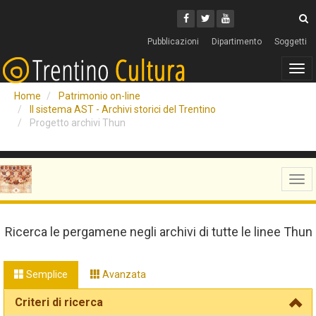
Cerca
Youtube
Facebook
Twitter
C
Pubblicazioni
Dipartimento
Soggetti
Tog
navi
Home
Patrimonio on-line
Il sistema AST - Archivi storici del Trentino
Progetto archivi Thun
Tog
navi
Ricerca le pergamene negli archivi di tutte le linee Thun
Semplice
Avanzata
Criteri di ricerca