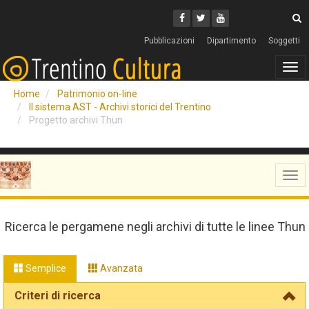
Cerca
Youtube
Facebook
Twitter
C
Pubblicazioni
Dipartimento
Soggetti
Tog
navi
Home
Patrimonio on-line
Il sistema AST - Archivi storici del Trentino
Progetto archivi Thun
Tog
navi
Ricerca le pergamene negli archivi di tutte le linee Thun
Semplice
Avanzata
Criteri di ricerca