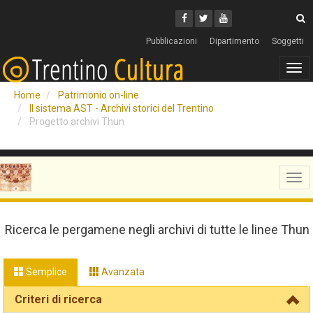
Cerca
Youtube
Facebook
Twitter
C
Pubblicazioni
Dipartimento
Soggetti
Tog
navi
Home
Patrimonio on-line
Il sistema AST - Archivi storici del Trentino
Progetto archivi Thun
Tog
navi
Ricerca le pergamene negli archivi di tutte le linee Thun
Semplice
Avanzata
Criteri di ricerca