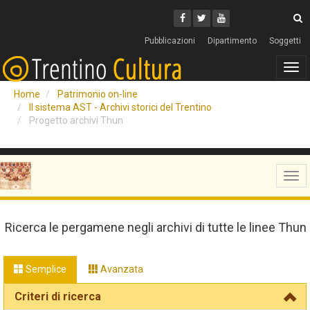
Cerca
Youtube
Facebook
Twitter
C
Pubblicazioni
Dipartimento
Soggetti
Tog
navi
Home
Patrimonio on-line
Il sistema AST - Archivi storici del Trentino
Progetto archivi Thun
Tog
navi
Ricerca le pergamene negli archivi di tutte le linee Thun
Semplice
Avanzata
Criteri di ricerca