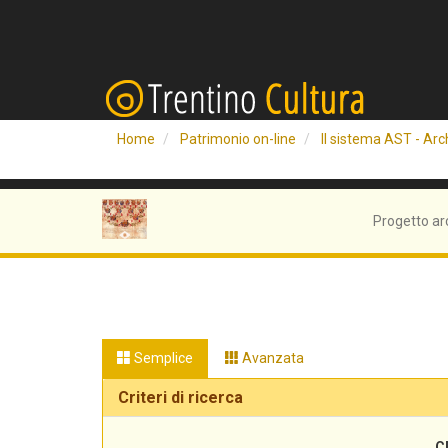
Home
Patrimonio on-line
Il sistema AST - Arch
Progetto ar
Semplice
Avanzata
Criteri di ricerca
C