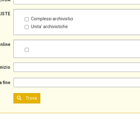
LISTE
Complessi archivistici
Unita' archivistiche
online
inizio
a fine
Trova