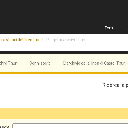
Temi
L
ivi storici del Trentino
Progetto archivi Thun
chivi Thun
Cenni storici
L’archivio della linea di Castel Thun
Ricerca le 
ERCA