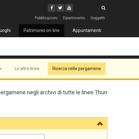
Cerca
Youtube
Facebook
Twitter
Cerca
Pubblicazioni
Dipartimento
Soggetti
uoghi
Patrimonio on-line
Appuntamenti
Le altre linee
Ricerca nelle pergamene
pergamene negli archivi di tutte le linee Thun