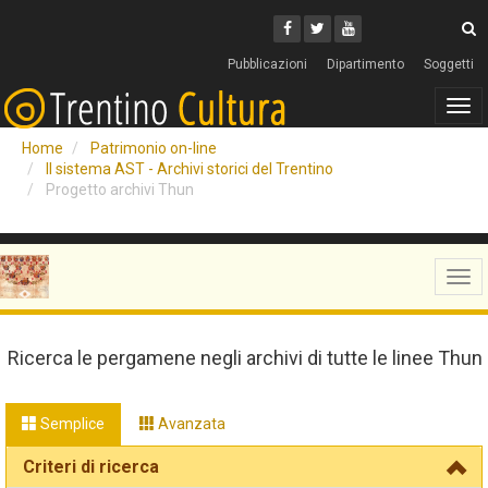
Cerca
Youtube
Facebook
Twitter
C
Pubblicazioni
Dipartimento
Soggetti
Tog
navi
Home
Patrimonio on-line
Il sistema AST - Archivi storici del Trentino
Progetto archivi Thun
Tog
navi
Ricerca le pergamene negli archivi di tutte le linee Thun
Semplice
Avanzata
Criteri di ricerca