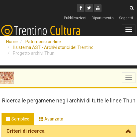
Cerca
Youtube
Facebook
Twitter
C
Pubblicazioni
Dipartimento
Soggetti
Tog
navi
Home
Patrimonio on-line
Il sistema AST - Archivi storici del Trentino
Progetto archivi Thun
Tog
navi
Ricerca le pergamene negli archivi di tutte le linee Thun
Semplice
Avanzata
Criteri di ricerca