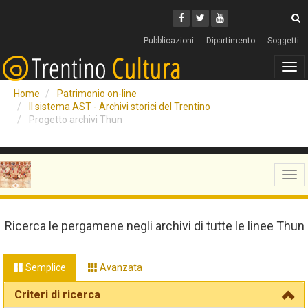
Cerca
Youtube
Facebook
Twitter
C
Pubblicazioni
Dipartimento
Soggetti
Tog
navi
Home
Patrimonio on-line
Il sistema AST - Archivi storici del Trentino
Progetto archivi Thun
Tog
navi
Ricerca le pergamene negli archivi di tutte le linee Thun
Semplice
Avanzata
Criteri di ricerca