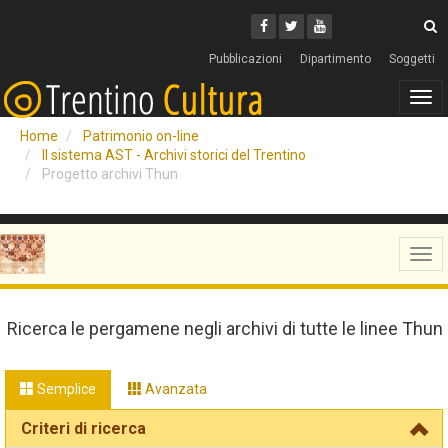
Cerca
Youtube
Facebook
Twitter
C
Pubblicazioni
Dipartimento
Soggetti
Tog
navi
Home
Patrimonio on-line
Il sistema AST - Archivi storici del Trentino
Progetto archivi Thun
Tog
navi
Ricerca le pergamene negli archivi di tutte le linee Thun
Semplice
Avanzata
Criteri di ricerca