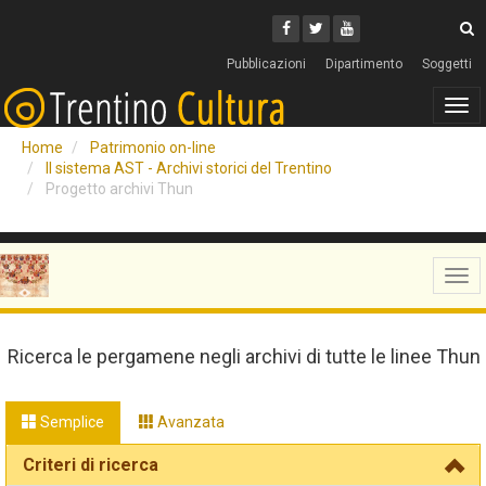
Cerca
Youtube
Facebook
Twitter
C
Pubblicazioni
Dipartimento
Soggetti
Tog
navi
Home
Patrimonio on-line
Il sistema AST - Archivi storici del Trentino
Progetto archivi Thun
Tog
navi
Ricerca le pergamene negli archivi di tutte le linee Thun
Semplice
Avanzata
Criteri di ricerca