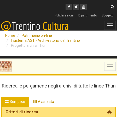
Cerca
Youtube
Facebook
Twitter
C
Pubblicazioni
Dipartimento
Soggetti
Tog
navi
Home
Patrimonio on-line
Il sistema AST - Archivi storici del Trentino
Progetto archivi Thun
Tog
navi
Ricerca le pergamene negli archivi di tutte le linee Thun
Semplice
Avanzata
Criteri di ricerca