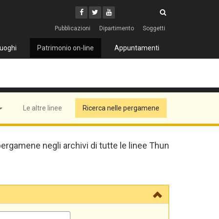
Cerca
Youtube
Facebook
Twitter
Cerca
Pubblicazioni
Dipartimento
Soggetti
uoghi
Patrimonio on-line
Appuntamenti
Le altre linee
Ricerca nelle pergamene
pergamene negli archivi di tutte le linee Thun