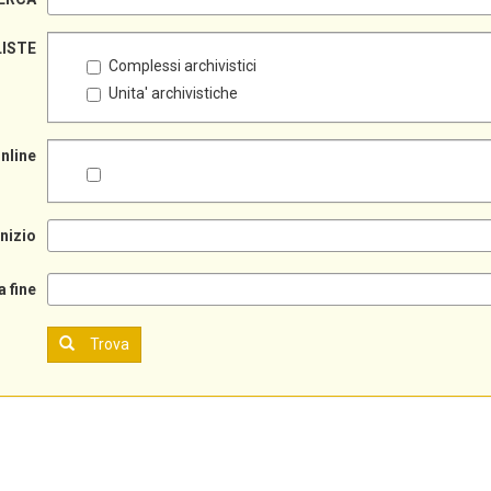
LISTE
Complessi archivistici
Unita' archivistiche
online
inizio
a fine
Trova