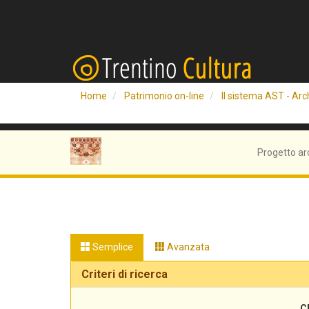
Home
Patrimonio on-line
Il sistema AST - Arch
Progetto ar
Semplice
Avanzata
Criteri di ricerca
C