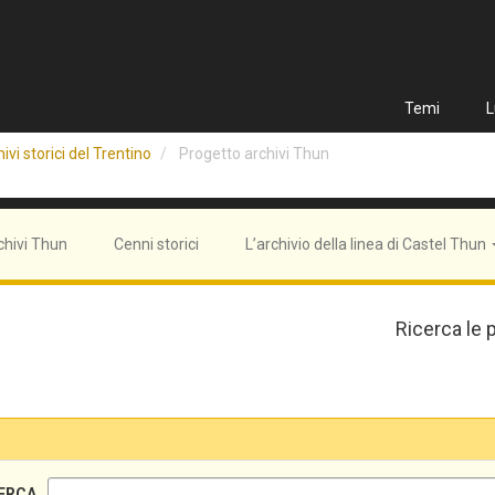
Temi
L
ivi storici del Trentino
Progetto archivi Thun
chivi Thun
Cenni storici
L’archivio della linea di Castel Thun
Ricerca le 
ERCA