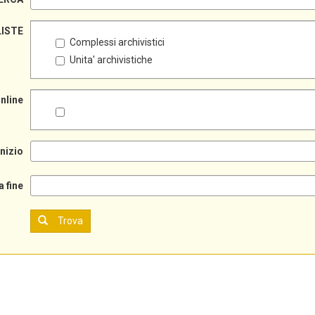
LISTE
Complessi archivistici
Unita' archivistiche
online
inizio
a fine
Trova