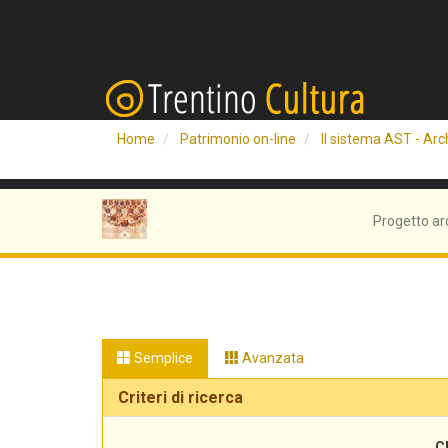
Home
Patrimonio on-line
Il sistema AST - Arch
Progetto ar
Semplice
Avanzata
Criteri di ricerca
C