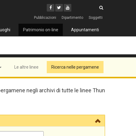
Cerca
Youtube
Facebook
Twitter
Cerca
Pubblicazioni
Dipartimento
Soggetti
uoghi
Patrimonio on-line
Appuntamenti
Le altre linee
Ricerca nelle pergamene
pergamene negli archivi di tutte le linee Thun