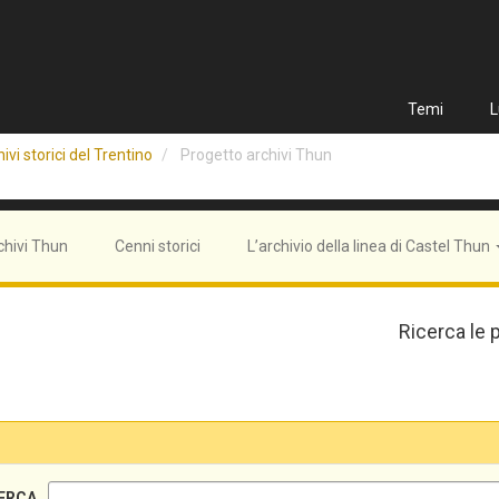
Temi
L
ivi storici del Trentino
Progetto archivi Thun
chivi Thun
Cenni storici
L’archivio della linea di Castel Thun
Ricerca le 
ERCA