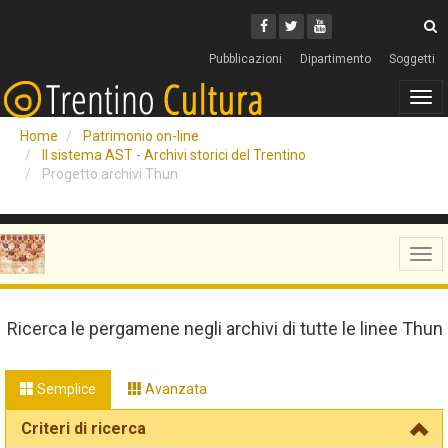
Cerca
Youtube
Facebook
Twitter
C
Pubblicazioni
Dipartimento
Soggetti
Tog
navi
Home
Patrimonio on-line
Il sistema AST - Archivi storici del Trentino
Progetto archivi Thun
Tog
navi
Ricerca le pergamene negli archivi di tutte le linee Thun
Semplice
Avanzata
Criteri di ricerca