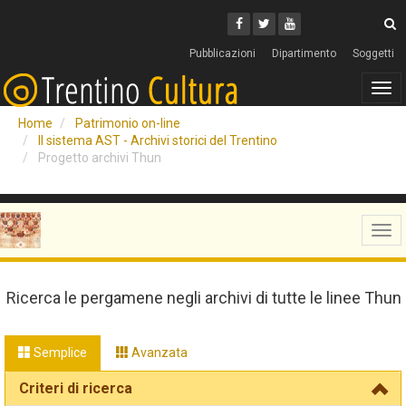
Cerca
Youtube
Facebook
Twitter
C
Pubblicazioni
Dipartimento
Soggetti
Tog
navi
Home
Patrimonio on-line
Il sistema AST - Archivi storici del Trentino
Progetto archivi Thun
Tog
navi
Ricerca le pergamene negli archivi di tutte le linee Thun
Semplice
Avanzata
Criteri di ricerca