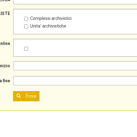
LISTE
Complessi archivistici
Unita' archivistiche
online
inizio
a fine
Trova