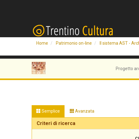
Home
Patrimonio on-line
Il sistema AST - Arch
Progetto ar
Semplice
Avanzata
Criteri di ricerca
C