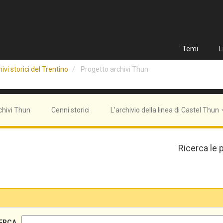
Temi
L
ivi storici del Trentino
Progetto archivi Thun
chivi Thun
Cenni storici
L’archivio della linea di Castel Thun
Ricerca le 
ERCA