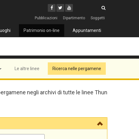
Cerca
Youtube
Facebook
Twitter
Cerca
Pubblicazioni
Dipartimento
Soggetti
uoghi
Patrimonio on-line
Appuntamenti
Le altre linee
Ricerca nelle pergamene
pergamene negli archivi di tutte le linee Thun