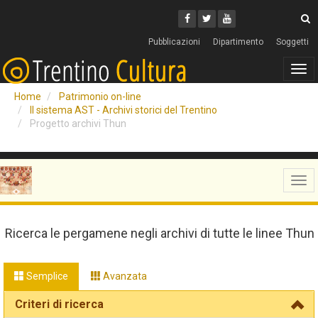
Cerca
Youtube
Facebook
Twitter
C
Pubblicazioni
Dipartimento
Soggetti
Tog
navi
Home
Patrimonio on-line
Il sistema AST - Archivi storici del Trentino
Progetto archivi Thun
Tog
navi
Ricerca le pergamene negli archivi di tutte le linee Thun
Semplice
Avanzata
Criteri di ricerca