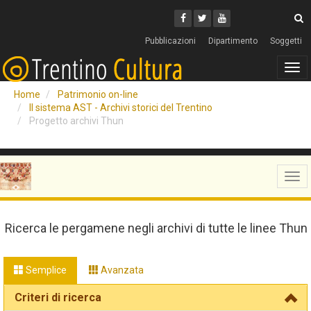
Cerca
Youtube
Facebook
Twitter
C
Pubblicazioni
Dipartimento
Soggetti
Tog
navi
Home
Patrimonio on-line
Il sistema AST - Archivi storici del Trentino
Progetto archivi Thun
Tog
navi
Ricerca le pergamene negli archivi di tutte le linee Thun
Semplice
Avanzata
Criteri di ricerca