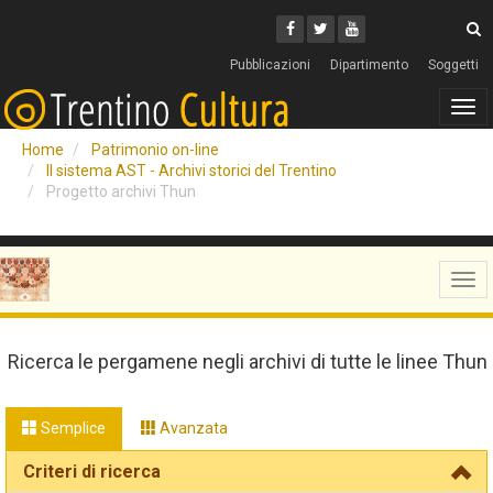
Cerca
Youtube
Facebook
Twitter
C
Pubblicazioni
Dipartimento
Soggetti
Tog
navi
Home
Patrimonio on-line
Il sistema AST - Archivi storici del Trentino
Progetto archivi Thun
Tog
navi
Ricerca le pergamene negli archivi di tutte le linee Thun
Semplice
Avanzata
Criteri di ricerca