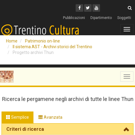
Cerca
Youtube
Facebook
Twitter
C
Pubblicazioni
Dipartimento
Soggetti
Tog
navi
Home
Patrimonio on-line
Il sistema AST - Archivi storici del Trentino
Progetto archivi Thun
Tog
navi
Ricerca le pergamene negli archivi di tutte le linee Thun
Semplice
Avanzata
Criteri di ricerca