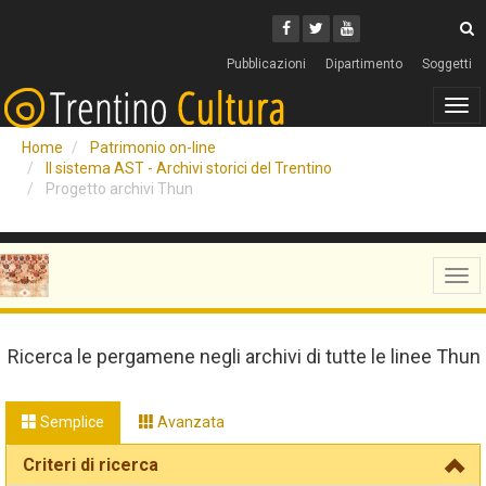
Cerca
Youtube
Facebook
Twitter
C
Pubblicazioni
Dipartimento
Soggetti
Tog
navi
Home
Patrimonio on-line
Il sistema AST - Archivi storici del Trentino
Progetto archivi Thun
Tog
navi
Ricerca le pergamene negli archivi di tutte le linee Thun
Semplice
Avanzata
Criteri di ricerca