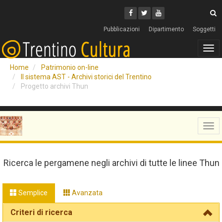
Cerca
Youtube
Facebook
Twitter
C
Pubblicazioni
Dipartimento
Soggetti
Tog
navi
Home
Patrimonio on-line
Il sistema AST - Archivi storici del Trentino
Progetto archivi Thun
Tog
navi
Ricerca le pergamene negli archivi di tutte le linee Thun
Semplice
Avanzata
Criteri di ricerca