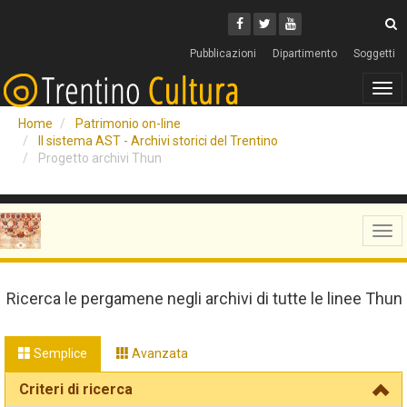
Cerca
Youtube
Facebook
Twitter
C
Pubblicazioni
Dipartimento
Soggetti
Tog
navi
Home
Patrimonio on-line
Il sistema AST - Archivi storici del Trentino
Progetto archivi Thun
Tog
navi
Ricerca le pergamene negli archivi di tutte le linee Thun
Semplice
Avanzata
Criteri di ricerca