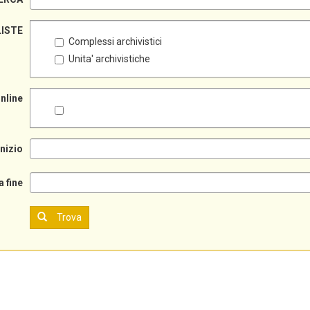
LISTE
Complessi archivistici
Unita' archivistiche
online
inizio
a fine
Trova