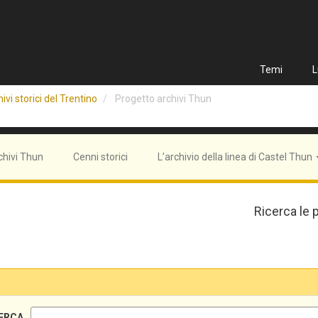
Temi
L
ivi storici del Trentino
Progetto archivi Thun
chivi Thun
Cenni storici
L’archivio della linea di Castel Thun
Ricerca le 
ERCA