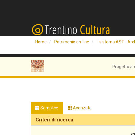
Home
Patrimonio on-line
Il sistema AST - Arch
Progetto ar
Semplice
Avanzata
Criteri di ricerca
C