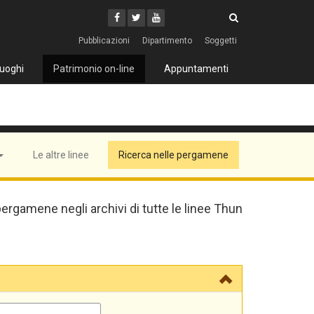
Cerca
Youtube
Facebook
Twitter
Cerca
Pubblicazioni
Dipartimento
Soggetti
uoghi
Patrimonio on-line
Appuntamenti
Le altre linee
Ricerca nelle pergamene
pergamene negli archivi di tutte le linee Thun