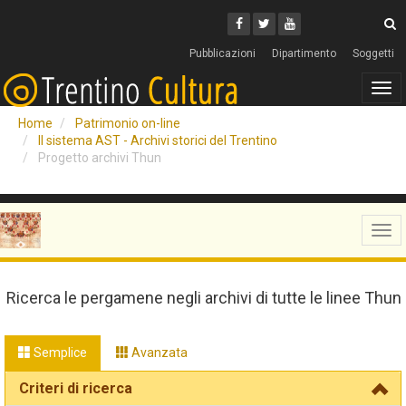
Cerca
Youtube
Facebook
Twitter
C
Pubblicazioni
Dipartimento
Soggetti
Tog
navi
Home
Patrimonio on-line
Il sistema AST - Archivi storici del Trentino
Progetto archivi Thun
Tog
navi
Ricerca le pergamene negli archivi di tutte le linee Thun
Semplice
Avanzata
Criteri di ricerca