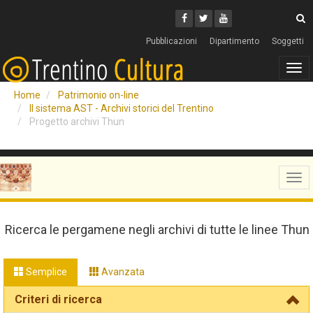
Cerca
Youtube
Facebook
Twitter
C
Pubblicazioni
Dipartimento
Soggetti
Tog
navi
Home
Patrimonio on-line
Il sistema AST - Archivi storici del Trentino
Progetto archivi Thun
Tog
navi
Ricerca le pergamene negli archivi di tutte le linee Thun
Semplice
Avanzata
Criteri di ricerca