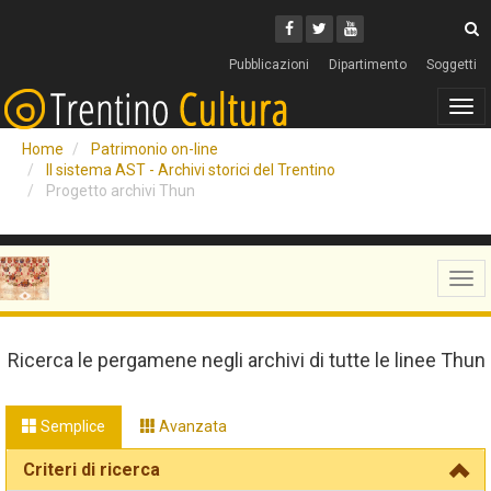
Cerca
Youtube
Facebook
Twitter
C
Pubblicazioni
Dipartimento
Soggetti
Tog
navi
Home
Patrimonio on-line
Il sistema AST - Archivi storici del Trentino
Progetto archivi Thun
Tog
navi
Ricerca le pergamene negli archivi di tutte le linee Thun
Semplice
Avanzata
Criteri di ricerca