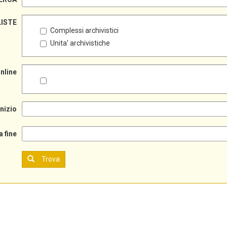
LISTE
Complessi archivistici
Unita' archivistiche
online
inizio
a fine
Trova