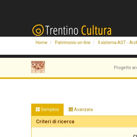
Home
Patrimonio on-line
Il sistema AST - Arch
Progetto ar
Semplice
Avanzata
Criteri di ricerca
C