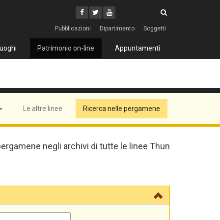
Cerca
Youtube
Facebook
Twitter
Cerca
Pubblicazioni
Dipartimento
Soggetti
uoghi
Patrimonio on-line
Appuntamenti
Le altre linee
Ricerca nelle pergamene
pergamene negli archivi di tutte le linee Thun