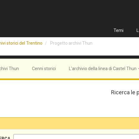
Temi
L
ivi storici del Trentino
Progetto archivi Thun
chivi Thun
Cenni storici
L’archivio della linea di Castel Thun
Ricerca le 
ERCA