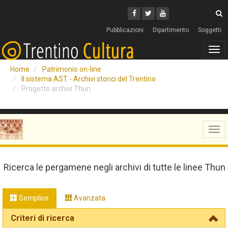
Cerca
Youtube
Facebook
Twitter
C
Pubblicazioni
Dipartimento
Soggetti
Tog
navi
Home
Patrimonio on-line
Il sistema AST - Archivi storici del Trentino
Progetto archivi Thun
Tog
navi
Ricerca le pergamene negli archivi di tutte le linee Thun
Semplice
Avanzata
Criteri di ricerca