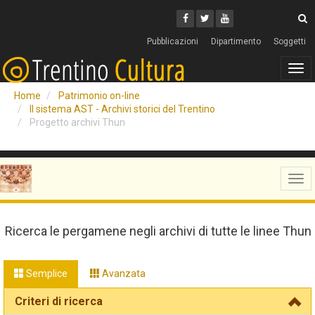
Cerca
Youtube
Facebook
Twitter
C
Pubblicazioni
Dipartimento
Soggetti
Tog
navi
Home
Patrimonio on-line
Il sistema AST - Archivi storici del Trentino
Progetto archivi Thun
Tog
navi
Ricerca le pergamene negli archivi di tutte le linee Thun
Semplice
Avanzata
Criteri di ricerca