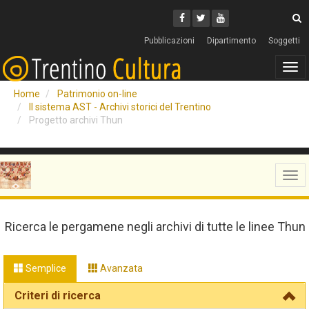
Cerca
Youtube
Facebook
Twitter
C
Pubblicazioni
Dipartimento
Soggetti
Tog
navi
Home
Patrimonio on-line
Il sistema AST - Archivi storici del Trentino
Progetto archivi Thun
Tog
navi
Ricerca le pergamene negli archivi di tutte le linee Thun
Semplice
Avanzata
Criteri di ricerca