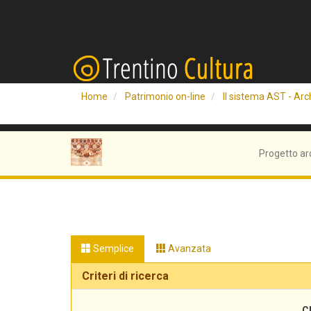
Home
Patrimonio on-line
Il sistema AST - Arch
Progetto ar
Semplice
Avanzata
Criteri di ricerca
C