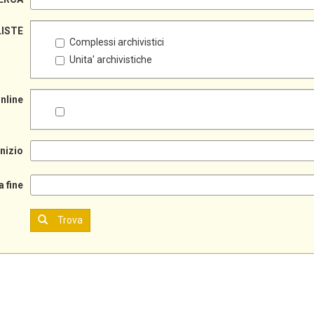
LISTE
Complessi archivistici
Unita' archivistiche
online
inizio
a fine
Trova