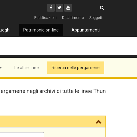
Cerca
Youtube
Facebook
Twitter
Cerca
Pubblicazioni
Dipartimento
Soggetti
uoghi
Patrimonio on-line
Appuntamenti
Le altre linee
Ricerca nelle pergamene
pergamene negli archivi di tutte le linee Thun