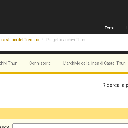
Temi
L
ivi storici del Trentino
Progetto archivi Thun
chivi Thun
Cenni storici
L’archivio della linea di Castel Thun
Ricerca le 
ERCA