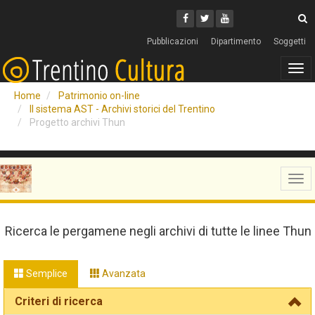
Cerca
Youtube
Facebook
Twitter
C
Pubblicazioni
Dipartimento
Soggetti
Tog
navi
Home
Patrimonio on-line
Il sistema AST - Archivi storici del Trentino
Progetto archivi Thun
Tog
navi
Ricerca le pergamene negli archivi di tutte le linee Thun
Semplice
Avanzata
Criteri di ricerca