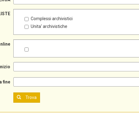
LISTE
Complessi archivistici
Unita' archivistiche
online
inizio
a fine
Trova