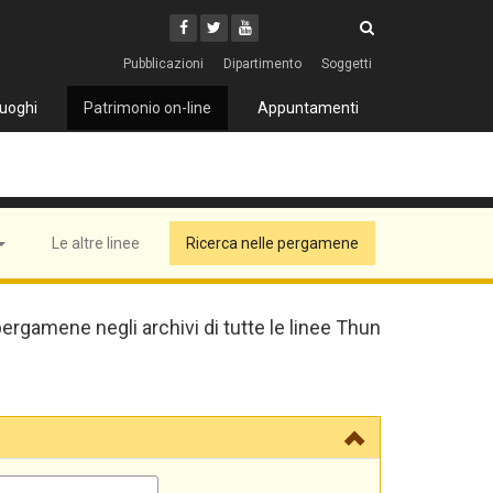
Cerca
Youtube
Facebook
Twitter
Cerca
Pubblicazioni
Dipartimento
Soggetti
uoghi
Patrimonio on-line
Appuntamenti
Le altre linee
Ricerca nelle pergamene
pergamene negli archivi di tutte le linee Thun