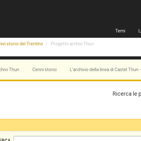
Temi
L
ivi storici del Trentino
Progetto archivi Thun
chivi Thun
Cenni storici
L’archivio della linea di Castel Thun
Ricerca le 
ERCA