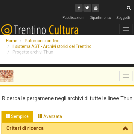
Cerca
Youtube
Facebook
Twitter
C
Pubblicazioni
Dipartimento
Soggetti
Tog
navi
Home
Patrimonio on-line
Il sistema AST - Archivi storici del Trentino
Progetto archivi Thun
Tog
navi
Ricerca le pergamene negli archivi di tutte le linee Thun
Semplice
Avanzata
Criteri di ricerca