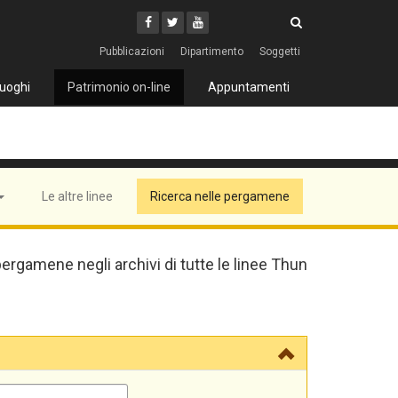
Cerca
Youtube
Facebook
Twitter
Cerca
Pubblicazioni
Dipartimento
Soggetti
uoghi
Patrimonio on-line
Appuntamenti
Le altre linee
Ricerca nelle pergamene
pergamene negli archivi di tutte le linee Thun