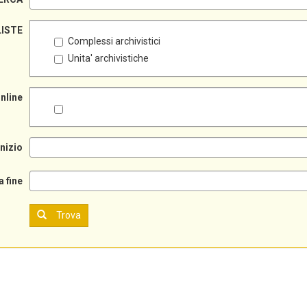
LISTE
Complessi archivistici
Unita' archivistiche
online
inizio
a fine
Trova