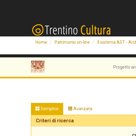
Home
Patrimonio on-line
Il sistema AST - Arch
Progetto ar
Semplice
Avanzata
Criteri di ricerca
C