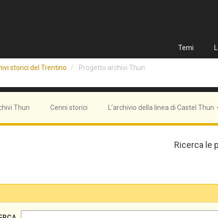
Temi
L
ivi storici del Trentino
Progetto archivi Thun
chivi Thun
Cenni storici
L’archivio della linea di Castel Thun
Ricerca le 
ERCA