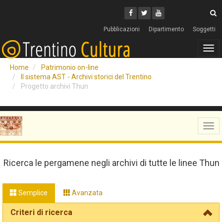
Cerca
Youtube
Facebook
Twitter
C
Pubblicazioni
Dipartimento
Soggetti
Tog
navi
Home
Patrimonio on-line
Il sistema AST - Archivi storici del Trentino
Progetto archivi Thun
Tog
navi
Ricerca le pergamene negli archivi di tutte le linee Thun
Semplice
Avanzata
Criteri di ricerca