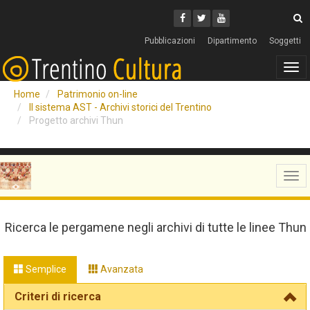
Cerca
Youtube
Facebook
Twitter
C
Pubblicazioni
Dipartimento
Soggetti
Tog
navi
Home
Patrimonio on-line
Il sistema AST - Archivi storici del Trentino
Progetto archivi Thun
Tog
navi
Ricerca le pergamene negli archivi di tutte le linee Thun
Semplice
Avanzata
Criteri di ricerca