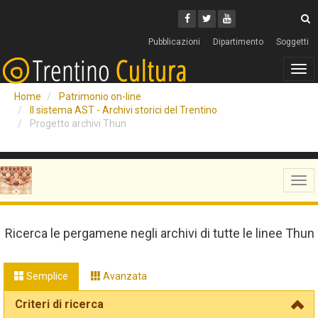
Cerca
Youtube
Facebook
Twitter
C
Pubblicazioni
Dipartimento
Soggetti
Tog
navi
Home
Patrimonio on-line
Il sistema AST - Archivi storici del Trentino
Progetto archivi Thun
Tog
navi
Ricerca le pergamene negli archivi di tutte le linee Thun
Semplice
Avanzata
Criteri di ricerca