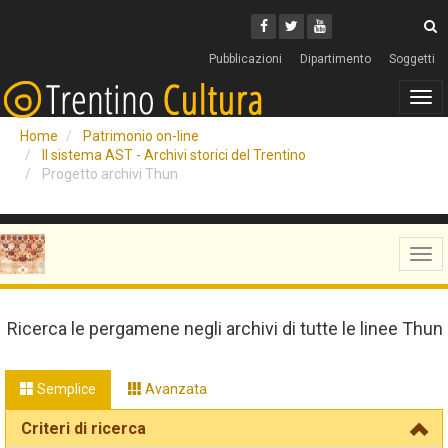
Cerca
Youtube
Facebook
Twitter
C
Pubblicazioni
Dipartimento
Soggetti
Tog
navi
Home
Patrimonio on-line
Il sistema AST - Archivi storici del Trentino
Progetto archivi Thun
Tog
navi
Ricerca le pergamene negli archivi di tutte le linee Thun
Semplice
Avanzata
Criteri di ricerca