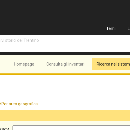
Temi
L
vi storici del Trentino
Homepage
Consulta gli inventari
Ricerca nel siste
Per area geografica
ERCA