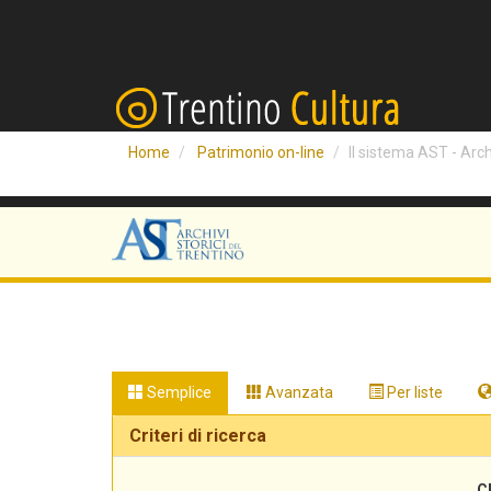
Home
Patrimonio on-line
Il sistema AST - Archi
Semplice
Avanzata
Per liste
Criteri di ricerca
C