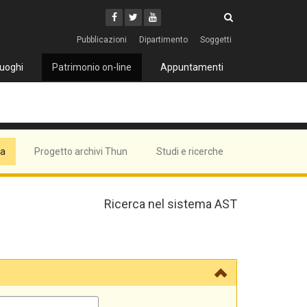
Cerca
Youtube
Facebook
Twitter
Cerca
Pubblicazioni
Dipartimento
Soggetti
uoghi
Patrimonio on-line
Appuntamenti
ma
Progetto archivi Thun
Studi e ricerche
Ricerca nel sistema AST