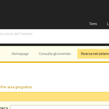
Temi
L
vi storici del Trentino
Homepage
Consulta gli inventari
Ricerca nel siste
Per area geografica
ERCA