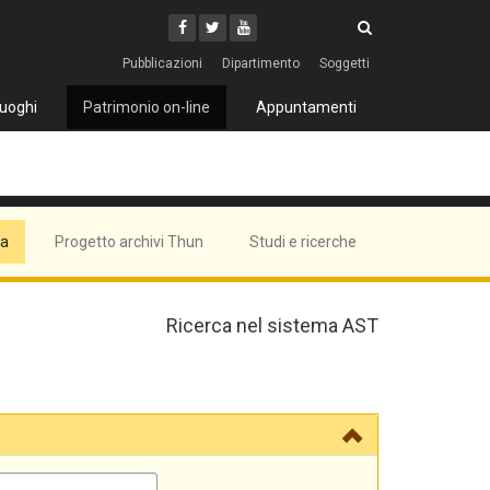
Cerca
Youtube
Facebook
Twitter
Cerca
Pubblicazioni
Dipartimento
Soggetti
uoghi
Patrimonio on-line
Appuntamenti
ma
Progetto archivi Thun
Studi e ricerche
Ricerca nel sistema AST