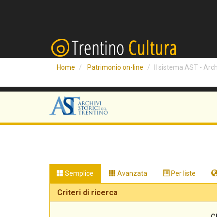
Home
Patrimonio on-line
Il sistema AST - Archi
Semplice
Avanzata
Per liste
Criteri di ricerca
C