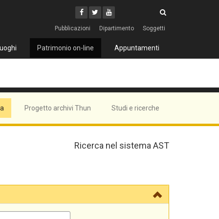
Cerca
Youtube
Facebook
Twitter
Cerca
Pubblicazioni
Dipartimento
Soggetti
uoghi
Patrimonio on-line
Appuntamenti
ma
Progetto archivi Thun
Studi e ricerche
Ricerca nel sistema AST