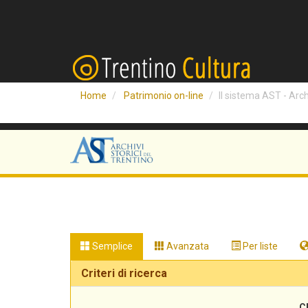
Home
Patrimonio on-line
Il sistema AST - Archi
Semplice
Avanzata
Per liste
Criteri di ricerca
C