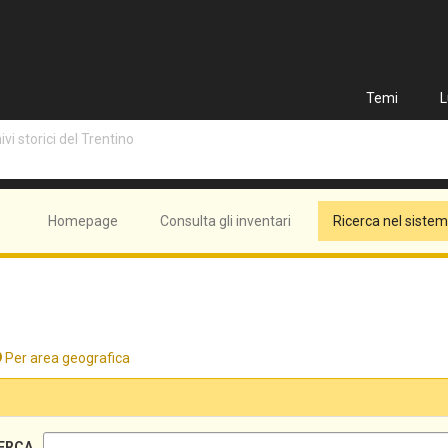
Temi
L
vi storici del Trentino
Homepage
Consulta gli inventari
Ricerca nel siste
Per area geografica
ERCA