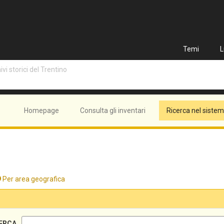
Temi
L
vi storici del Trentino
Homepage
Consulta gli inventari
Ricerca nel siste
Per area geografica
ERCA