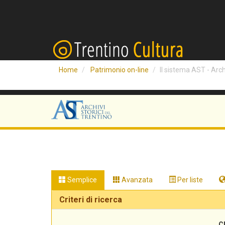
Home
Patrimonio on-line
Il sistema AST - Archi
Semplice
Avanzata
Per liste
Criteri di ricerca
C