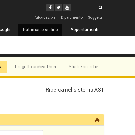
Cerca
Youtube
Facebook
Twitter
Cerca
Pubblicazioni
Dipartimento
Soggetti
uoghi
Patrimonio on-line
Appuntamenti
ma
Progetto archivi Thun
Studi e ricerche
Ricerca nel sistema AST