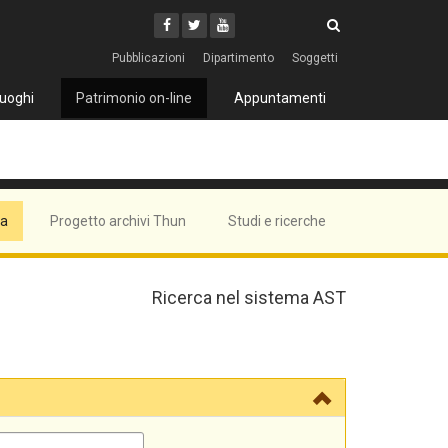
Cerca
Youtube
Facebook
Twitter
Cerca
Pubblicazioni
Dipartimento
Soggetti
uoghi
Patrimonio on-line
Appuntamenti
ma
Progetto archivi Thun
Studi e ricerche
Ricerca nel sistema AST