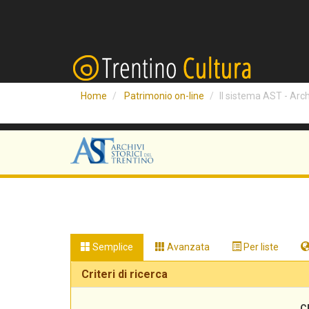
Home
Patrimonio on-line
Il sistema AST - Archi
Semplice
Avanzata
Per liste
Criteri di ricerca
C