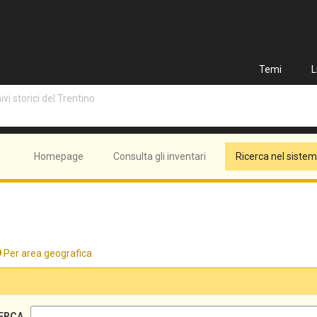
Temi
L
vi storici del Trentino
Homepage
Consulta gli inventari
Ricerca nel siste
Per area geografica
ERCA